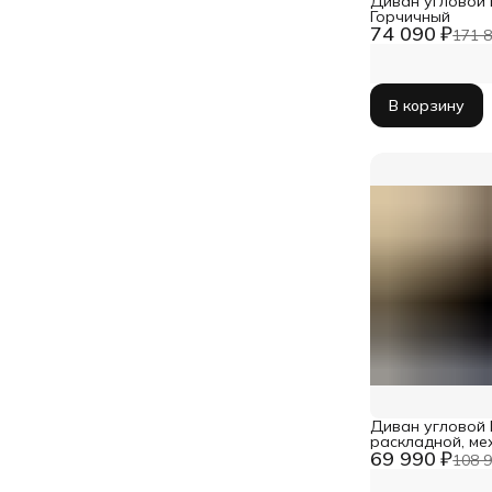
Диван угловой 
Горчичный
74 090 ₽
171 8
В корзину
Диван угловой D
раскладной, ме
69 990 ₽
велюр, черный
108 9