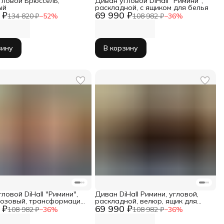
гловой Брюссель,
Диван угловой DiHall "Римини",
ый
раскладной, с ящиком для белья
 ₽
69 990 ₽
134 820 ₽
−
52
%
108 982 ₽
−
36
%
зину
В корзину
ловой DiHall "Римини",
Диван DiHall Римини, угловой,
розовый, трансформация
раскладной, велюр, ящик для
 ₽
69 990 ₽
", ящик для белья
белья
108 982 ₽
−
36
%
108 982 ₽
−
36
%