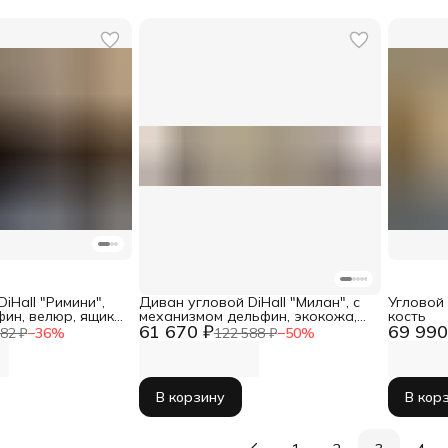
iHall "Римини",
Диван угловой DiHall "Милан", с
Угловой
ин, велюр, ящик
механизмом дельфин, экокожа,
кость
61 670 ₽
69 990
велюр
82 ₽
−
36
%
122 588 ₽
−
50
%
В корзину
В кор