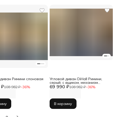
 диван Римини слоновая
Угловой диван DiHall Римини,
серый, с ящиком, механизм
 ₽
69 990 ₽
дельфин
108 982 ₽
−
36
%
108 982 ₽
−
36
%
зину
В корзину