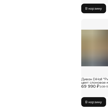
В корзину
Диван DiHall "Р
цвет слоновая 
69 990 ₽
дельфин, велю
108 9
В корзину