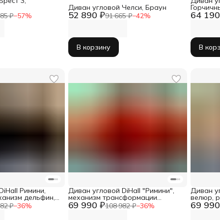
Брест 3,
Диван у
Диван угловой Челси, Браун
Горчичн
52 890 ₽
64 190
85 ₽
−
57
%
91 665 ₽
−
42
%
В корзину
В кор
iHall Римини,
Диван угловой DiHall "Римини",
Диван уг
ханизм дельфин,
механизм трансформации
велюр, 
69 990 ₽
69 990
"Дельфин", 3 места, раскладной
"дельфин
82 ₽
−
36
%
108 982 ₽
−
36
%