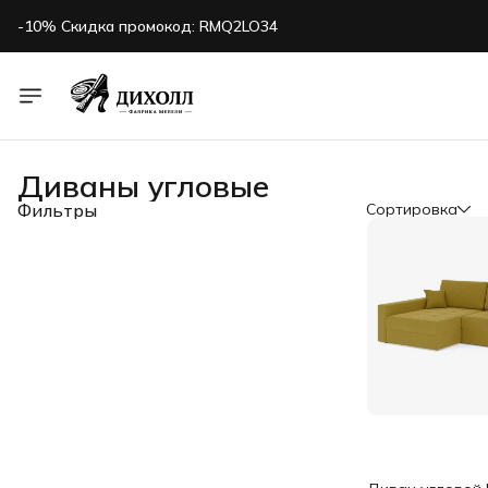
-10% Скидка промокод: RMQ2LO34
Остались вопросы:
8 (904) 034-99-22
-10% Скидка промокод: RMQ2LO34
Диваны угловые
Фильтры
Сортировка