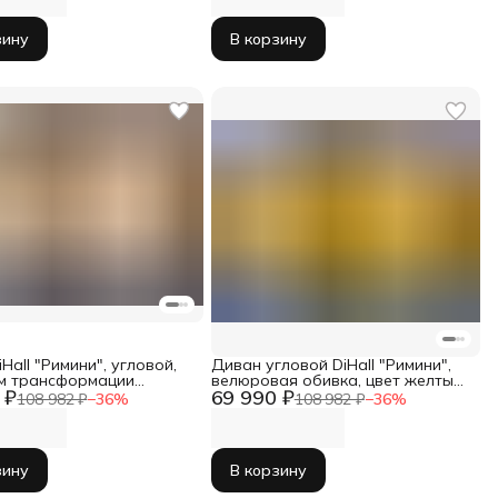
зину
В корзину
Hall "Римини", угловой,
Диван угловой DiHall "Римини",
м трансформации
велюровая обивка, цвет желтый,
 ₽
69 990 ₽
н", велюр
с ящиком для белья
108 982 ₽
−
36
%
108 982 ₽
−
36
%
зину
В корзину