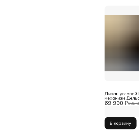
Диван угловой D
механизм Дельф
69 990 ₽
для белья
108 9
В корзину