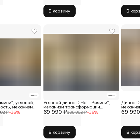
В корзину
В кор
имини", угловой,
Угловой диван DiHall "Римини",
Диван Di
кость, механизм
механизм трансформации
механиз
69 990 ₽
69 990
ровая обивка
"дельфин", велюр, белый
"дельфи
82 ₽
−
36
%
108 982 ₽
−
36
%
В корзину
В кор