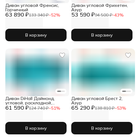
Диван угловой Френсис,
Диван угловой Фрихетен,
Горчичный
Азур
63 890 ₽
53 590 ₽
133 340 ₽
−
52
%
94 500 ₽
−
43
%
В корзину
В корзину
Диван DiHall Даймонд,
Диван угловой Брест 2,
угловой, раскладной,
Азур
61 590 ₽
65 290 ₽
велюр, с ящиком для белья
124 740 ₽
−
51
%
138 810 ₽
−
53
%
В корзину
В корзину