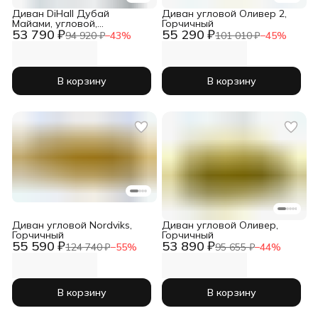
Диван DiHall Дубай
Диван угловой Оливер 2,
Майами, угловой,
Горчичный
53 790 ₽
55 290 ₽
еврокнижка, велюр, ящик
94 920 ₽
−
43
%
101 010 ₽
−
45
%
для белья
В корзину
В корзину
Диван угловой Nordviks,
Диван угловой Оливер,
Горчичный
Горчичный
55 590 ₽
53 890 ₽
124 740 ₽
−
55
%
95 655 ₽
−
44
%
В корзину
В корзину