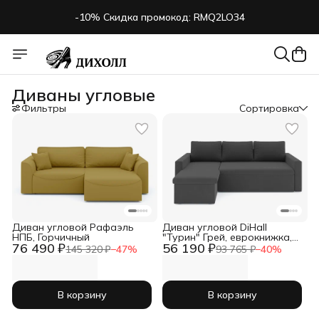
-10% Скидка промокод: RMQ2LO34
Диваны угловые
Фильтры
Сортировка
Диван угловой Рафаэль
Диван угловой DiHall
НПБ, Горчичный
"Турин" Грей, еврокнижка,
76 490 ₽
56 190 ₽
85x230x146 см
145 320 ₽
−
47
%
93 765 ₽
−
40
%
В корзину
В корзину