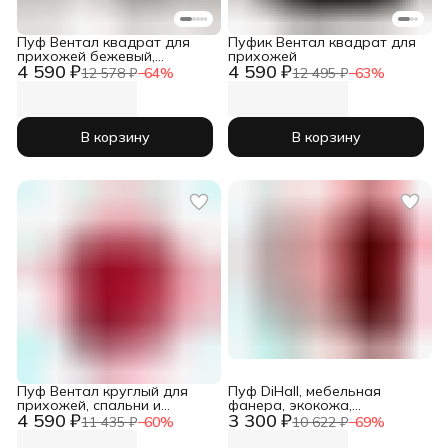
Пуф Вентал квадрат для
Пуфик Вентал квадрат для
прихожей бежевый,
прихожей
4 590 ₽
4 590 ₽
комнаты и спальни
12 578 ₽
−
64
%
12 495 ₽
−
63
%
В корзину
В корзину
Пуф Вентал круглый для
Пуф DiHall, мебельная
прихожей, спальни и
фанера, экокожа,
4 590 ₽
3 300 ₽
комнаты
квадратный, 41 см, 2 кг
11 435 ₽
−
60
%
10 622 ₽
−
69
%