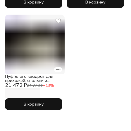
В корзину
В корзину
Пуф Благо квадрат для
прихожей, спальни и
21 472 ₽
комнаты
24 770 ₽
−
13
%
В корзину