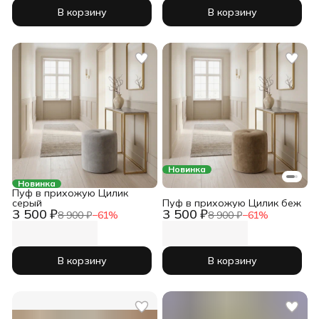
В корзину
В корзину
Новинка
Новинка
Пуф в прихожую Цилик
серый
Пуф в прихожую Цилик беж
3 500 ₽
3 500 ₽
8 900 ₽
−
61
%
8 900 ₽
−
61
%
В корзину
В корзину