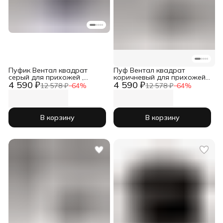
Пуфик Вентал квадрат
Пуф Вентал квадрат
серый для прихожей ,
коричневый для прихожей,
4 590 ₽
4 590 ₽
детской и спальни
комнаты и спальни
12 578 ₽
−
64
%
12 578 ₽
−
64
%
В корзину
В корзину