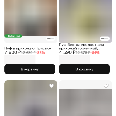
Новинка
Пуф Вентал квадрат для
Пуф в прихожую Пристиж
прихожей горчичный,
7 800 ₽
4 590 ₽
комнаты и спальни
12 680 ₽
−
38
%
12 578 ₽
−
64
%
В корзину
В корзину