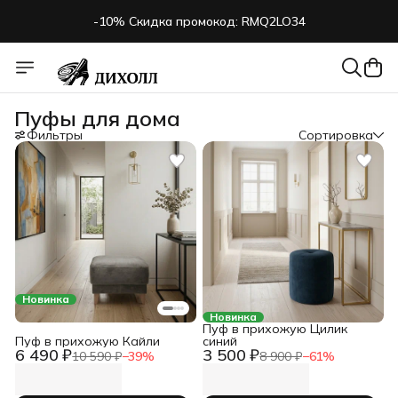
-10% Скидка промокод: RMQ2LO34
Остались вопросы:
8 (904) 034-99-22
-10% Скидка промокод: RMQ2LO34
Пуфы для дома
Фильтры
Сортировка
Новинка
Новинка
Пуф в прихожую Цилик
Пуф в прихожую Кайли
синий
6 490 ₽
3 500 ₽
10 590 ₽
−
39
%
8 900 ₽
−
61
%