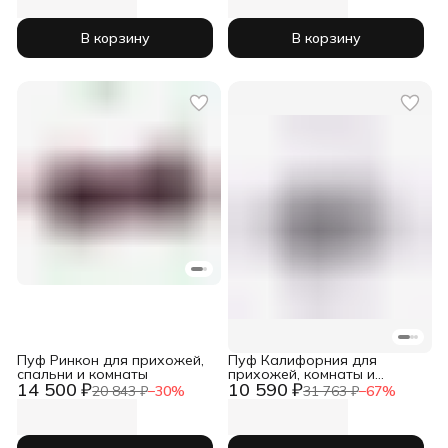
В корзину
В корзину
Пуф Ринкон для прихожей,
Пуф Калифорния для
спальни и комнаты
прихожей, комнаты и
14 500 ₽
10 590 ₽
спальни
20 843 ₽
−
30
%
31 763 ₽
−
67
%