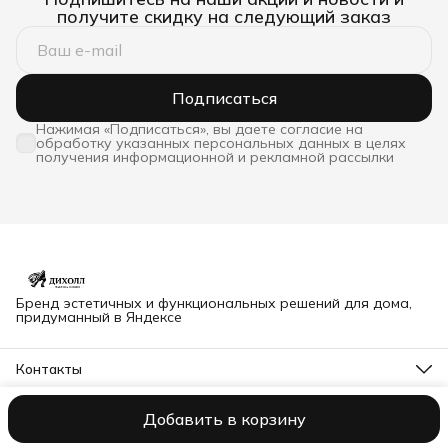
получите скидку на следующий заказ
Подписаться
Нажимая «Подписаться», вы даете согласие на
обработку указанных персональных данных в целях
получения информационной и рекламной рассылки
Бренд эстетичных и функциональных решений для дома,
придуманный в Яндексе
Контакты
Адрес
Владимир, Северная 63Б
Добавить в корзину
© dihall@yandex.ru
Оплата
Доставка
Правила возврата
Реквиз
Телефон
8 (904) 034-99-22
Режим работы