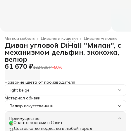
Мягкая мебель
›
Диваны и кушетки
›
Диваны угловые
Главная
›
Товары для дома
›
Мебель
›
Диван угловой DiHall "Милан", с
механизмом дельфин, экокожа,
велюр
61 670 ₽
122 588 ₽
−
50
%
Название цвета от производителя
light beige
Материал обивки
Велюр искусственный
Преимущества
Оплата частями в Сплит
Доставка до подъезда в любой город