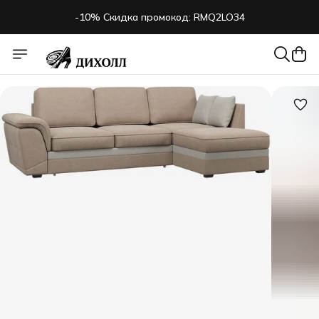
-10% Скидка промокод: RMQ2LO34