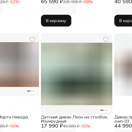
65 590 ₽
40 590
м еврокнижка
28 ₽
−
52
%
205 900 ₽
−
68
%
В корзину
В кор
Марта Невада,
Детский диван Леон на столбах,
Диван п
Изумрудный
own-03
17 990 ₽
44 990
80 ₽
−
55
%
40 090 ₽
−
55
%