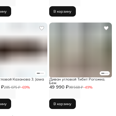
зину
В корзину
гловой Казанова 3, Jawa
Диван угловой Тибет Рогожка,
Беж
 ₽
49 990 ₽
285 075 ₽
−
69
%
98 568 ₽
−
49
%
зину
В корзину