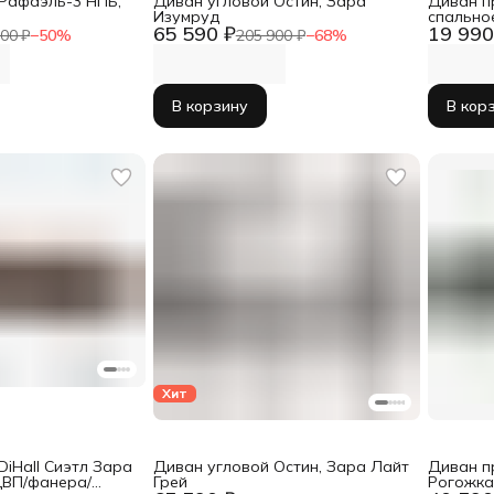
Рафаэль-3 НПБ,
Диван угловой Остин, Зара
Диван пр
Изумруд
спальное
65 590 ₽
19 990
бежевы
00 ₽
−
50
%
205 900 ₽
−
68
%
В корзину
В кор
Хит
DiHall Сиэтл Зара
Диван угловой Остин, Зара Лайт
Диван п
ДВП/фанера/
Грей
Рогожка