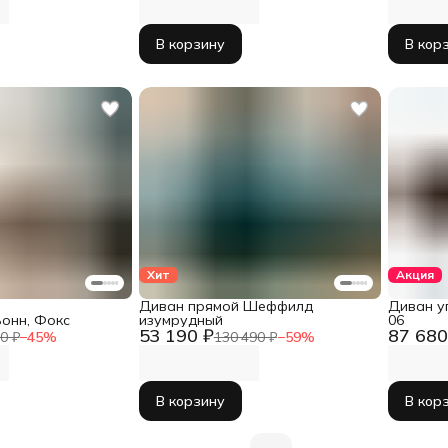
В корзину
В кор
Хит
Акция
Диван прямой Шеффилд
Диван у
онн, Фокс
изумрудный
06
53 190 ₽
87 680
0 ₽
−
45
%
130 490 ₽
−
59
%
В корзину
В кор