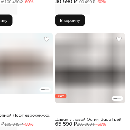
 ₽
40 590 ₽
100 490 ₽
−
60
%
100 490 ₽
−
60
%
зину
В корзину
Хит
рямой Лофт еврокнижка,
Диван угловой Остин, Зара Грей
 ₽
65 590 ₽
105 945 ₽
−
58
%
205 900 ₽
−
68
%