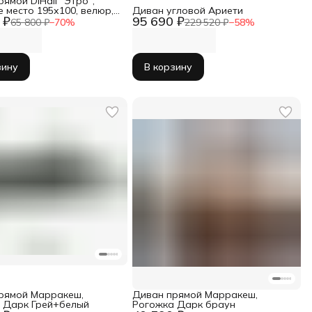
ямой DiHall "Этро",
 место 195х100, велюр,
Диван угловой Ариети
 ₽
95 690 ₽
й
65 800 ₽
−
70
%
229 520 ₽
−
58
%
зину
В корзину
рямой Марракеш,
Диван прямой Марракеш,
 Дарк Грей+белый
Рогожка Дарк браун