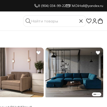
8 (904) 034-99-22
F.M.DiHall@yandex.ru