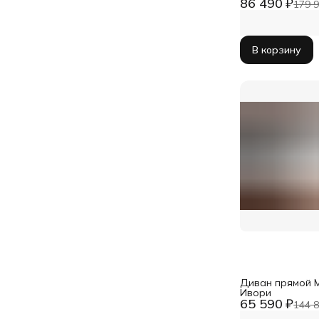
86 490 ₽
ЛДСП, механиз
179 9
В корзину
Диван прямой 
Ивори
65 590 ₽
144 8