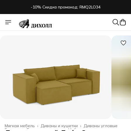
-10% Скидка промокод: RMQ2LO34
Мягкая мебель
›
Диваны и кушетки
›
Диваны угловые
Главная
›
Товары для дома
›
Мебель
›