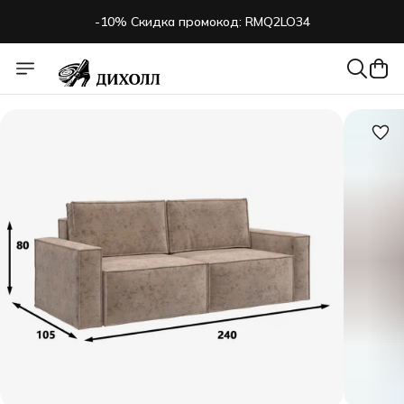
-10% Скидка промокод: RMQ2LO34