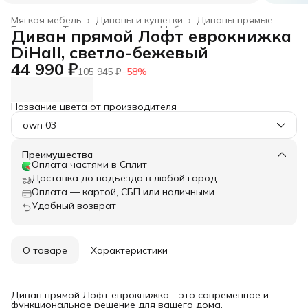
Мягкая мебель
›
Диваны и кушетки
›
Диваны прямые
Главная
›
Товары для дома
›
Мебель
›
Диван прямой Лофт еврокнижка
DiHall, светло-бежевый
44 990 ₽
105 945 ₽
−
58
%
Название цвета от производителя
own 03
Преимущества
Оплата частями в Сплит
Доставка до подъезда в любой город
Оплата — картой, СБП или наличными
Удобный возврат
О товаре
Характеристики
Диван прямой Лофт еврокнижка - это современное и
функциональное решение для вашего дома.