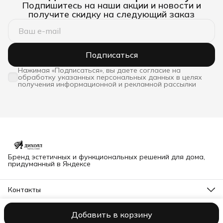
Подпишитесь на наши акции и новости и
получите скидку на следующий заказ
Подписаться
Нажимая «Подписаться», вы даете согласие на
обработку указанных персональных данных в целях
получения информационной и рекламной рассылки
Бренд эстетичных и функциональных решений для дома,
придуманный в Яндексе
Контакты
Адрес
Владимир, Северная 63Б
Добавить в корзину
© dihall@yandex.ru
Оплата
Доставка
Правила возврата
Реквиз
Телефон
8 (904) 034-99-22