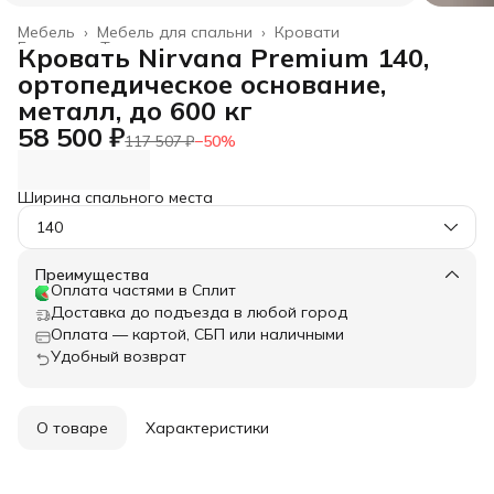
Мебель
›
Мебель для спальни
›
Кровати
Главная
›
Товары для дома
›
Кровать Nirvana Premium 140,
ортопедическое основание,
металл, до 600 кг
58 500 ₽
117 507 ₽
−
50
%
Ширина спального места
140
Преимущества
Оплата частями в Сплит
Доставка до подъезда в любой город
Оплата — картой, СБП или наличными
Удобный возврат
О товаре
Характеристики