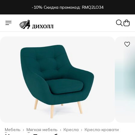
-10% Скидка промокод: RMQ2LO34
Мебель
›
Мягкая мебель
›
Кресла
›
Кресла-кровати
Главная
›
Товары для дома
›