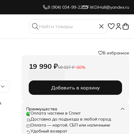
8 (904) 034-99-22
F.M.DiHall@yandex.ru
В избранное
19 990 ₽
58 027 ₽
−
66
%
Добавить в корзину
.
Преимущества
Оплата частями в Сплит
Доставка до подъезда в любой город
х и
Оплата — картой, СБП или наличными
Удобный возврат
сть.