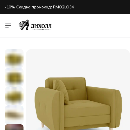
-10% Скидка промокод: RMQ2LO34