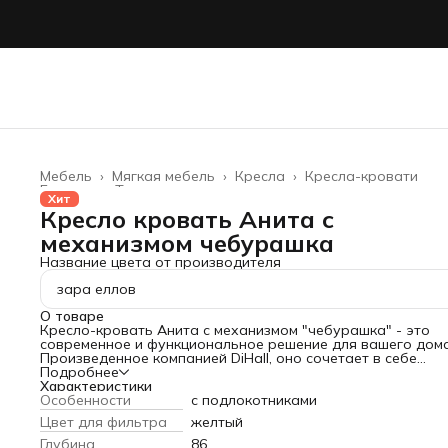
Мебель
›
Мягкая мебель
›
Кресла
›
Кресла-кровати
Главная
›
Товары для дома
›
Хит
Кресло кровать Анита с
механизмом чебурашка
Название цвета от производителя
зара еллов
О товаре
Кресло-кровать Анита с механизмом "чебурашка" - это
современное и функциональное решение для вашего дома
Произведенное компанией DiHall, оно сочетает в себе
комфорт и практичность, обеспечивая вам максимальный
Подробнее
комфорт и уют.
Характеристики
Механизм "чебурашка" является одним из самых надежны
Особенности
с подлокотниками
долговечных. Он обеспечивает плавное и легкое
Цвет для фильтра
желтый
преобразование кресла в кровать, что делает его
незаменимым для тех, кто ценит комфорт и функционально
Глубина
86