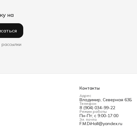
ку на
саться
 рассылки
Контакты
Адрес
Владимир, Северная 63Б
Телефон
8 (904) 034-99-22
Режим работы
Пн-Пт; с 9:00-17:00
Эл. почта
F.M.DiHall@yandex.ru