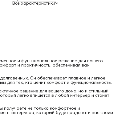
Кресло-кровать Анита от DiHall - это не только удобное и
Все характеристики
практичное решение для вашего дома, но и стильный эле
интерьера. Оно выполнено в современном дизайне, кото
легко впишется в любой интерьер и станет его украшение
Выбирая кресло-кровать Анита с механизмом "чебурашка
вы получаете не только комфортное и функциональное
решение для своего дома, но и стильный элемент интерье
который будет радовать вас своим внешним видом и
функциональностью.
ременное и функциональное решение для вашего
 комфорт и практичность, обеспечивая вам
долговечных. Он обеспечивает плавное и легкое
ым для тех, кто ценит комфорт и функциональность.
рактичное решение для вашего дома, но и стильный
оторый легко впишется в любой интерьер и станет
ы получаете не только комфортное и
емент интерьера, который будет радовать вас своим