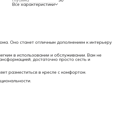
Глубина
90
Кресло Бари от DiHall - это сочетание стиля, комфорта и
Все характеристики
функциональности.
дома. Оно станет отличным дополнением к интерьеру
егким в использовании и обслуживании. Вам не
ансформацией, достаточно просто сесть и
яет разместиться в кресле с комфортом.
кциональности.