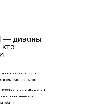
l — диваны
 кто
и
я домашнего комфорта.
я и близких и выбирать
 пространству стать домом.
наценок посредников.
й обивки.