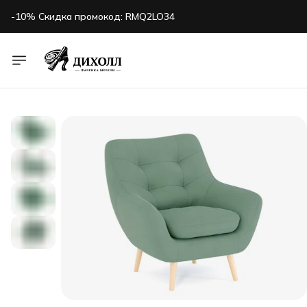
-10% Скидка промокод: RMQ2LO34