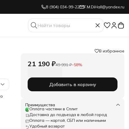
8 (904) 034-99-22
F.M.DiHall@yandex.ru
В избранное
21 190 ₽
49 991 ₽
−
58
%
Добавить в корзину
го
Преимущества
го
Оплата частями в Сплит
Доставка до подъезда в любой город
я.
Оплата — картой, СБП или наличными
Удобный возврат