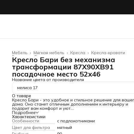
Мебель
›
Мягкая мебель
›
Кресла
›
Кресла-кровати
Главная
›
Товары для дома
›
Кресло Бари без механизма
трансформации 87Х90ХВ91
посадочное место 52х46
Название цвета от производителя
мелиса 17
О товаре
Кресло Бари - это удобное и стильное решение для ваше
дома. Оно станет отличным дополнением к интерьеру и
подарит вам комфорт и уют.
Кресло Бари без механизма трансформации, что делает е
Подробнее
легким в использовании и обслуживании. Вам не придется
Характеристики
тратить время и силы на сложные манипуляции с
Особенности
с подлокотниками
трансформацией, достаточно просто сесть и расслабитьс
Цвет для фильтра
мятный
Размеры посадочного места составляют 52х46 см, что
позволяет разместиться в кресле с комфортом.