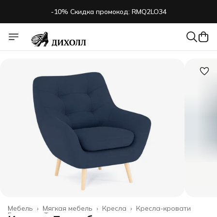
-10% Скидка промокод: RMQ2LO34
Мебель
›
Мягкая мебель
›
Кресла
›
Кресла-кровати
Главная
›
Товары для дома
›