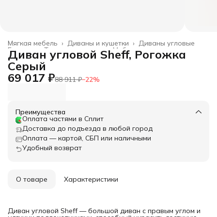
Мягкая мебель
›
Диваны и кушетки
›
Диваны угловые
Главная
›
Товары для дома
›
Мебель
›
Диван угловой Sheff, Рогожка
Серый
69 017 ₽
88 911 ₽
−
22
%
Преимущества
Оплата частями в Сплит
Доставка до подъезда в любой город
Оплата — картой, СБП или наличными
Удобный возврат
О товаре
Характеристики
Диван угловой Sheff — большой диван с правым углом и