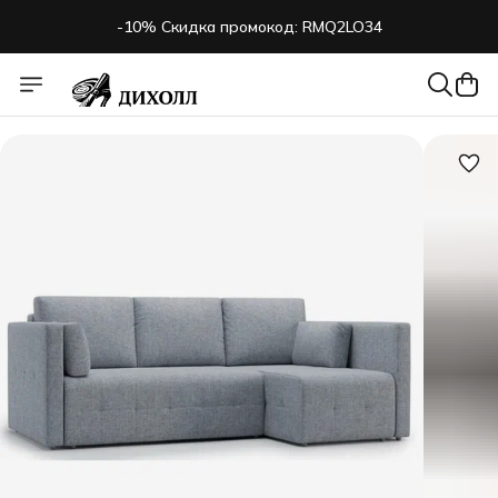
-10% Скидка промокод: RMQ2LO34