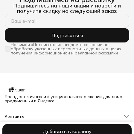
Подпишитесь на наши акции и новости и
получите скидку на следующий заказ
Подписаться
Нажимая «Подписаться», вы даете согласие на
обработку указанных персональных данных в целях
получения информационной и рекламной рассылки
Бренд эстетичных и функциональных решений для дома,
придуманный в Яндексе
Контакты
Адрес
Владимир, Северная 63Б
Добавить в корзину
© dihall@yandex.ru
Оплата
Доставка
Правила возврата
Реквиз
Телефон