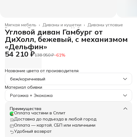
Мягкая мебель
›
Диваны и кушетки
›
Диваны угловые
Главная
›
Товары для дома
›
Мебель
›
Угловой диван Гамбург от
ДиХолл, бежевый, с механизмом
«Дельфин»
54 210 ₽
138 950 ₽
−
61
%
Название цвета от производителя
беж/коричневый
Материал обивки
Рогожка + Экокожа
Преимущества
Оплата частями в Сплит
Доставка до подъезда в любой город
Оплата — картой, СБП или наличными
Удобный возврат