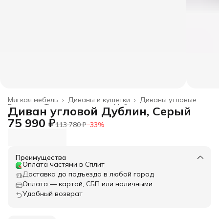
Мягкая мебель
›
Диваны и кушетки
›
Диваны угловые
Главная
›
Товары для дома
›
Мебель
›
Диван угловой Дублин, Серый
75 990 ₽
113 780 ₽
−
33
%
Преимущества
Оплата частями в Сплит
Доставка до подъезда в любой город
Оплата — картой, СБП или наличными
Удобный возврат