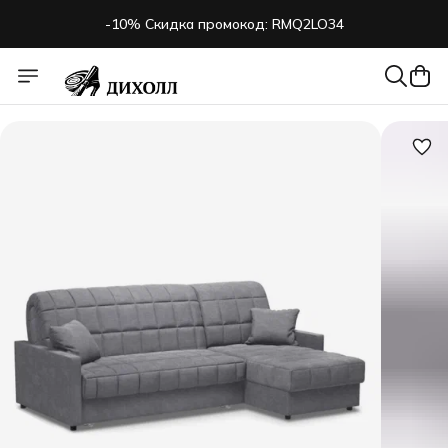
-10% Скидка промокод: RMQ2LO34