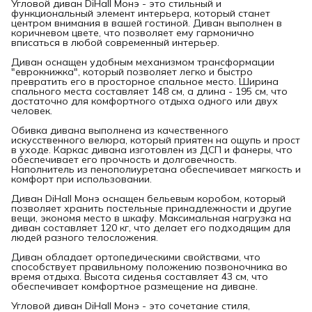
Угловой диван DiHall Монэ - это стильный и
функциональный элемент интерьера, который станет
центром внимания в вашей гостиной. Диван выполнен в
коричневом цвете, что позволяет ему гармонично
вписаться в любой современный интерьер.
Диван оснащен удобным механизмом трансформации
"еврокнижка", который позволяет легко и быстро
превратить его в просторное спальное место. Ширина
спального места составляет 148 см, а длина - 195 см, что
достаточно для комфортного отдыха одного или двух
человек.
Обивка дивана выполнена из качественного
искусственного велюра, который приятен на ощупь и прост
в уходе. Каркас дивана изготовлен из ДСП и фанеры, что
обеспечивает его прочность и долговечность.
Наполнитель из пенополиуретана обеспечивает мягкость и
комфорт при использовании.
Диван DiHall Монэ оснащен бельевым коробом, который
позволяет хранить постельные принадлежности и другие
вещи, экономя место в шкафу. Максимальная нагрузка на
диван составляет 120 кг, что делает его подходящим для
людей разного телосложения.
Диван обладает ортопедическими свойствами, что
способствует правильному положению позвоночника во
время отдыха. Высота сиденья составляет 43 см, что
обеспечивает комфортное размещение на диване.
Угловой диван DiHall Монэ - это сочетание стиля,