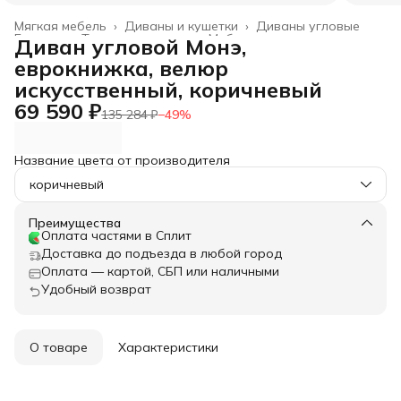
Мягкая мебель
›
Диваны и кушетки
›
Диваны угловые
Главная
›
Товары для дома
›
Мебель
›
Диван угловой Монэ,
еврокнижка, велюр
искусственный, коричневый
69 590 ₽
135 284 ₽
−
49
%
Название цвета от производителя
коричневый
Преимущества
Оплата частями в Сплит
Доставка до подъезда в любой город
Оплата — картой, СБП или наличными
Удобный возврат
О товаре
Характеристики