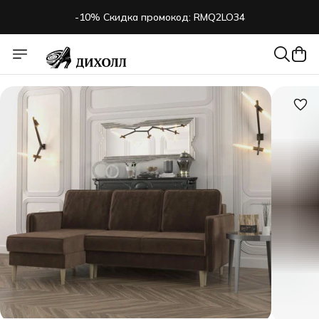
-10% Скидка промокод: RMQ2LO34