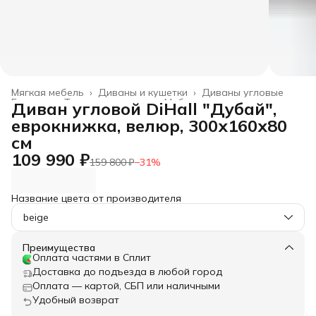
Мягкая мебель
›
Диваны и кушетки
›
Диваны угловые
Главная
›
Товары для дома
›
Мебель
›
Диван угловой DiHall "Дубай",
еврокнижка, велюр, 300х160х80
см
109 990 ₽
159 800 ₽
−
31
%
Название цвета от производителя
beige
Преимущества
Оплата частями в Сплит
Доставка до подъезда в любой город
Оплата — картой, СБП или наличными
Удобный возврат