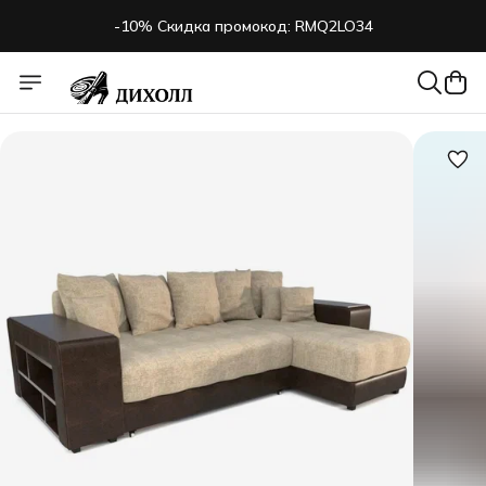
-10% Скидка промокод: RMQ2LO34