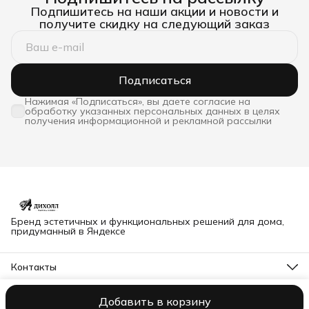
Подпишитесь на наши акции и новости и
получите скидку на следующий заказ
Подписаться
Нажимая «Подписаться», вы даете согласие на
обработку указанных персональных данных в целях
получения информационной и рекламной рассылки
Бренд эстетичных и функциональных решений для дома,
придуманный в Яндексе
Контакты
Адрес
Владимир, Северная 63Б
Добавить в корзину
© dihall@yandex.ru
Оплата
Доставка
Правила возврата
Реквиз
Телефон