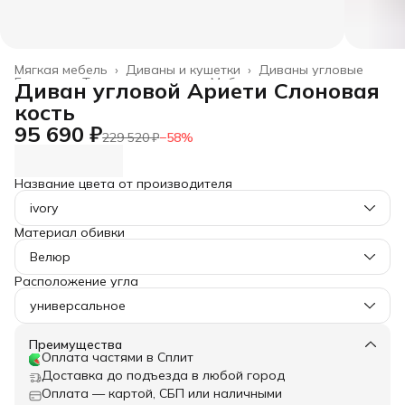
Мягкая мебель
›
Диваны и кушетки
›
Диваны угловые
Главная
›
Товары для дома
›
Мебель
›
Диван угловой Ариети Слоновая
кость
95 690 ₽
229 520 ₽
−
58
%
Название цвета от производителя
ivory
Материал обивки
Велюр
Расположение угла
универсальное
Преимущества
Оплата частями в Сплит
Доставка до подъезда в любой город
Оплата — картой, СБП или наличными