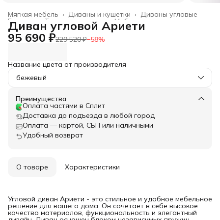
Мягкая мебель
›
Диваны и кушетки
›
Диваны угловые
Главная
›
Товары для дома
›
Мебель
›
Диван угловой Ариети
95 690 ₽
229 520 ₽
−
58
%
Название цвета от производителя
бежевый
Преимущества
Оплата частями в Сплит
Доставка до подъезда в любой город
Оплата — картой, СБП или наличными
Удобный возврат
О товаре
Характеристики
Угловой диван Ариети - это стильное и удобное мебельное
решение для вашего дома. Он сочетает в себе высокое
качество материалов, функциональность и элегантный
дизайн. Диван оснащен блоком независимых пружин