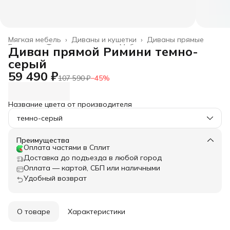
Мягкая мебель
›
Диваны и кушетки
›
Диваны прямые
Главная
›
Товары для дома
›
Мебель
›
Диван прямой Римини темно-
серый
59 490 ₽
107 590 ₽
−
45
%
Название цвета от производителя
темно-серый
Преимущества
Оплата частями в Сплит
Доставка до подъезда в любой город
Оплата — картой, СБП или наличными
Удобный возврат
О товаре
Характеристики