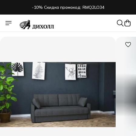
-10% Скидка промокод: RMQ2LO34