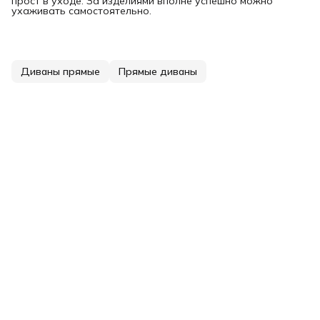
прост в уходе. За изделиями вполне успешно можно
ухаживать самостоятельно.
Диваны прямые
Прямые диваны