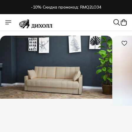
-10% Скидка промокод: RMQ2LO34