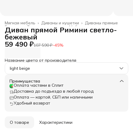
Мягкая мебель
›
Диваны и кушетки
›
Диваны прямые
Главная
›
Товары для дома
›
Мебель
›
Диван прямой Римини светло-
бежевый
59 490 ₽
107 590 ₽
−
45
%
Название цвета от производителя
light beige
Преимущества
Оплата частями в Сплит
Доставка до подъезда в любой город
Оплата — картой, СБП или наличными
Удобный возврат
О товаре
Характеристики