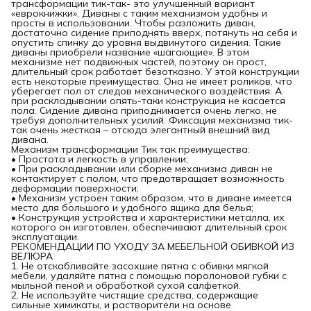
трансформации тик-так- это улучшенный вариант
«еврокнижки». Диваны с таким механизмом удобны и
просты в использовании. Чтобы разложить диван,
достаточно сидение приподнять вверх, потянуть на себя и
опустить спинку до уровня выдвинутого сидения. Такие
диваны приобрели название «шагающие». В этом
механизме нет подвижных частей, поэтому он прост,
длительный срок работает безотказно. У этой конструкции
есть некоторые преимущества. Она не имеет роликов, что
уберегает пол от следов механического воздействия. А
при раскладывании опять-таки конструкция не касается
пола. Сидение дивана приподнимается очень легко, не
требуя дополнительных усилий. Фиксация механизма тик-
так очень жесткая – отсюда элегантный внешний вид
дивана.
Механизм трансформации Тик так преимущества:
• Простота и легкость в управлении;
• При раскладывании или сборке механизма диван не
контактирует с полом, что предотвращает возможность
деформации поверхности;
• Механизм устроен таким образом, что в диване имеется
место для большого и удобного ящика для белья;
• Конструкция устройства и характеристики металла, их
которого он изготовлен, обеспечивают длительный срок
эксплуатации.
РЕКОМЕНДАЦИИ ПО УХОДУ ЗА МЕБЕЛЬНОЙ ОБИВКОЙ ИЗ
ВЕЛЮРА
1. Не отскабливайте засохшие пятна с обивки мягкой
мебели, удаляйте пятна с помощью поролоновой губки с
мыльной пеной и обработкой сухой салфеткой.
2. Не используйте чистящие средства, содержащие
сильные химикаты, и растворители на основе