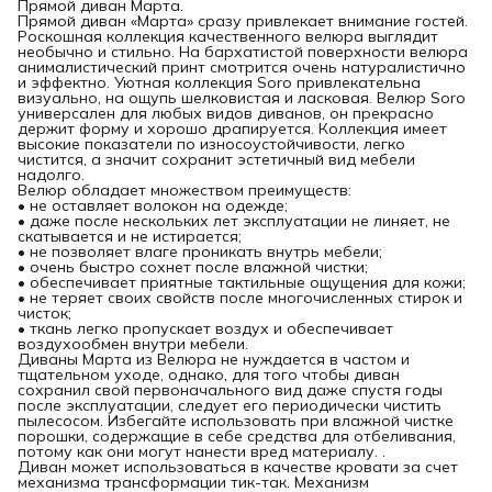
Прямой диван Марта.
Прямой диван «Марта» сразу привлекает внимание гостей.
Роскошная коллекция качественного велюра выглядит
необычно и стильно. На бархатистой поверхности велюра
анималистический принт смотрится очень натуралистично
и эффектно. Уютная коллекция Soro привлекательна
визуально, на ощупь шелковистая и ласковая. Велюр Soro
универсален для любых видов диванов, он прекрасно
держит форму и хорошо драпируется. Коллекция имеет
высокие показатели по износоустойчивости, легко
чистится, а значит сохранит эстетичный вид мебели
надолго.
Велюр обладает множеством преимуществ:
• не оставляет волокон на одежде;
• даже после нескольких лет эксплуатации не линяет, не
скатывается и не истирается;
• не позволяет влаге проникать внутрь мебели;
• очень быстро сохнет после влажной чистки;
• обеспечивает приятные тактильные ощущения для кожи;
• не теряет своих свойств после многочисленных стирок и
чисток;
• ткань легко пропускает воздух и обеспечивает
воздухообмен внутри мебели.
Диваны Марта из Велюра не нуждается в частом и
тщательном уходе, однако, для того чтобы диван
сохранил свой первоначального вид даже спустя годы
после эксплуатации, следует его периодически чистить
пылесосом. Избегайте использовать при влажной чистке
порошки, содержащие в себе средства для отбеливания,
потому как они могут нанести вред материалу. .
Диван может использоваться в качестве кровати за счет
механизма трансформации тик-так. Механизм