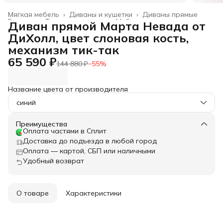
Мягкая мебель
›
Диваны и кушетки
›
Диваны прямые
Главная
›
Товары для дома
›
Мебель
›
Диван прямой Марта Невада от
ДиХолл, цвет слоновая кость,
механизм тик-так
65 590 ₽
144 880 ₽
−
55
%
Название цвета от производителя
синий
Преимущества
Оплата частями в Сплит
Доставка до подъезда в любой город
Оплата — картой, СБП или наличными
Удобный возврат
О товаре
Характеристики