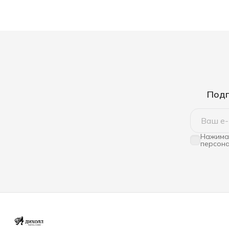
Подп
Нажимая
персона