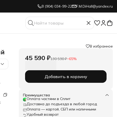
8 (904) 034-99-22
F.M.DiHall@yandex.ru
В избранное
ий
45 590 ₽
130 590 ₽
−
65
%
Добавить в корзину
кий
я
Преимущества
ьно
Оплата частями в Сплит
с
ть
Доставка до подъезда в любой город
я
я
Оплата — картой, СБП или наличными
й.
Удобный возврат