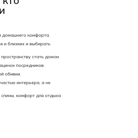
 кто
и
я домашнего комфорта.
я и близких и выбирать
 пространству стать домом.
наценок посредников.
й обивки.
частью интерьера, а не
 спины, комфорт для отдыха