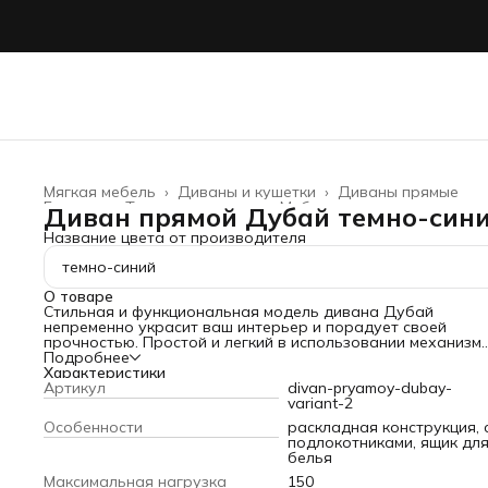
Мягкая мебель
›
Диваны и кушетки
›
Диваны прямые
Главная
›
Товары для дома
›
Мебель
›
Диван прямой Дубай темно-син
Название цвета от производителя
темно-синий
О товаре
Стильная и функциональная модель дивана Дубай
непременно украсит ваш интерьер и порадует своей
прочностью. Простой и легкий в использовании механизм
трансформации позволяет превратить диван в удобную
Подробнее
двуспальную кровать без лишних усилий. Невероятно лег
Характеристики
механизм трансформации – еврокнижка предназначен дл
Артикул
divan-pryamoy-dubay-
ежедневных нагрузок. Широкий подлокотник дополнител
variant-2
скрывает в себе небольшую полку, где можно хранить
Особенности
раскладная конструкция, 
приятные мелочи или журналы. Дополнительно сэкономи
подлокотниками, ящик дл
пространство комнаты поможет вместительный короб дл
белья
хранения постельных принадлежностей и объемных веще
Стильный материал обивки достаточно неприхотлив в
Максимальная нагрузка
150