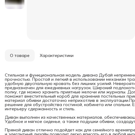
О товаре
Характеристики
Стильная и функциональная модель дивана Дубай непременн
прочностью. Простой и легкий в использовании механизм тр
удобную двуспальную кровать без лишних усилий. Невероят
предназначен для ежедневных нагрузок. Широкий подлокотн
полку, где можно хранить приятные мелочи или журналы. Д
поможет вместительный короб для хранения постельных при
материал обивки достаточно неприхотлив в эксплуатации.Пря
решение для обустройства гостиной, кабинета или спальни. 
интерьеру сдержанность и стиль.
Диван выполнен из качественных материалов, обеспечивающ
Удобное и мягкое сиденье, а также подушки обивки, создаду
Прямой диван отлично подойдет как для семейного времяпреп
и элегантный дизайн позволит легко вписать его в любой ин