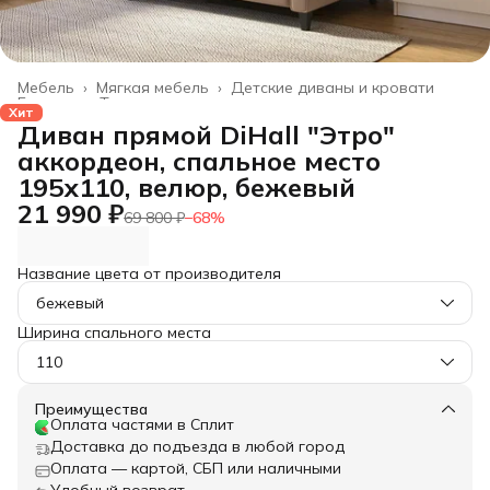
Мебель
›
Мягкая мебель
›
Детские диваны и кровати
Главная
›
Товары для дома
›
Хит
Диван прямой DiHall "Этро"
аккордеон, спальное место
195х110, велюр, бежевый
21 990 ₽
69 800 ₽
−
68
%
Название цвета от производителя
бежевый
Ширина спального места
110
Преимущества
Оплата частями в Сплит
Доставка до подъезда в любой город
Оплата — картой, СБП или наличными
Удобный возврат