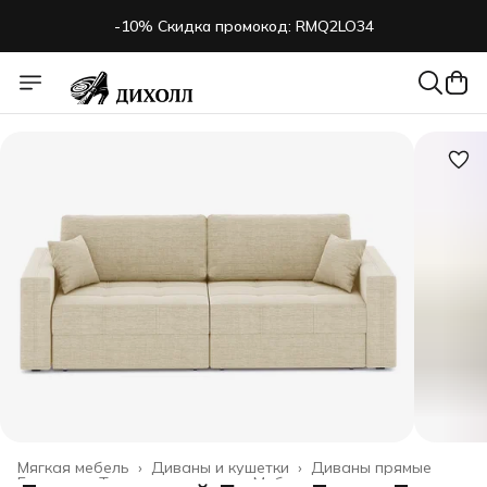
-10% Скидка промокод: RMQ2LO34
Мягкая мебель
›
Диваны и кушетки
›
Диваны прямые
Главная
›
Товары для дома
›
Мебель
›