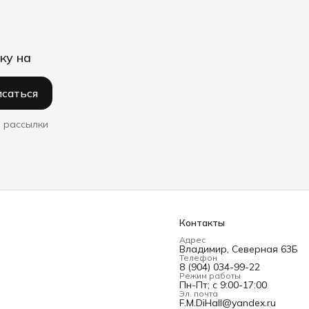
ку на
саться
 рассылки
Контакты
Адрес
Владимир, Северная 63Б
Телефон
8 (904) 034-99-22
Режим работы
Пн-Пт; с 9:00-17:00
Эл. почта
F.M.DiHall@yandex.ru