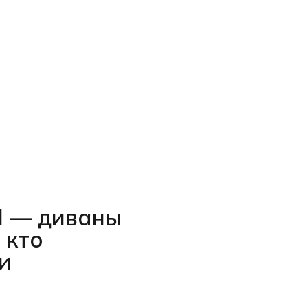
l — диваны
 кто
и