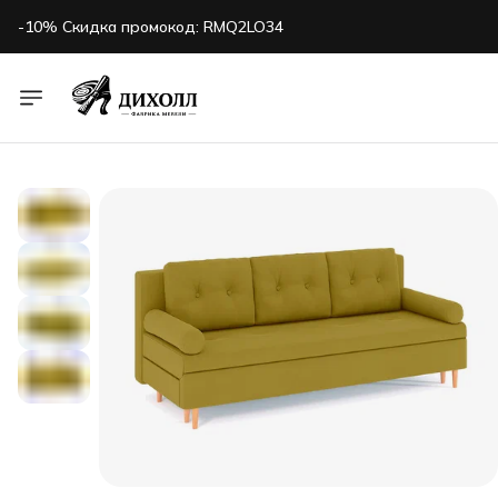
-10% Скидка промокод: RMQ2LO34