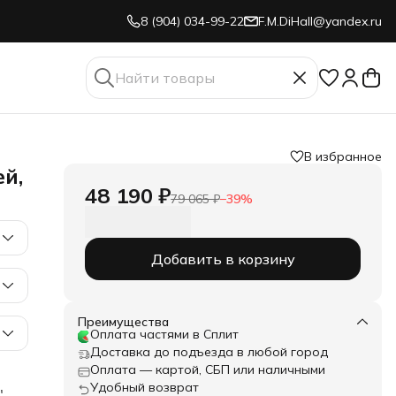
8 (904) 034-99-22
F.M.DiHall@yandex.ru
В избранное
й,
48 190 ₽
79 065 ₽
−
39
%
Добавить в корзину
Преимущества
Оплата частями в Сплит
Доставка до подъезда в любой город
Оплата — картой, СБП или наличными
Удобный возврат
,