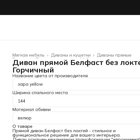
Мягкая мебель
›
Диваны и кушетки
›
Диваны прямые
Главная
›
Товары для дома
›
Мебель
›
Диван прямой Белфаст без локте
Горчичный
Название цвета от производителя
зара yellow
Ширина спального места
144
Материал обивки
велюр
О товаре
Прямой диван Белфаст без локтей - стильное и
функциональное решение для вашего интерьера.
Диван оснащен механизмом трансформации "еврокнижка"