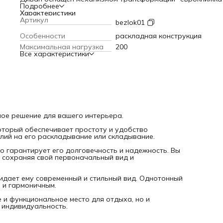
который обеспечивает простоту и удобство использовани
Подробнее
Вам не придется тратить много времени и усилий на его
Характеристики
раскладывание или складывание.
Артикул
bezlok01
Диван изготовлен из качественных и прочных материалов
что гарантирует его долговечность и надежность. Вы мо
Особенности
раскладная конструкция
быть уверены, что диван прослужит вам долгие годы,
Максимальная нагрузка
200
сохраняя свой первоначальный вид и функциональность.
Все характеристики
Диван Белфаст оснащен тканевой обивкой из велюра, чт
придает ему современный и стильный вид. Однотонный
рисунок на обивке делает диван еще более привлекател
и гармоничным.
Выбирая диван Белфаст, вы получаете не только комфор
и функциональное место для отдыха, но и стильный элеме
интерьера, который подчеркнет ваш вкус и индивидуальн
ное решение для вашего интерьера.
торый обеспечивает простоту и удобство
илий на его раскладывание или складывание.
о гарантирует его долговечность и надежность. Вы
, сохраняя свой первоначальный вид и
идает ему современный и стильный вид. Однотонный
 и гармоничным.
 и функциональное место для отдыха, но и
 индивидуальность.