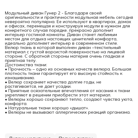
Модульный диван Гунер 2 - Благодаря своей
оригинальности и практичности модульная мебель сегодня
невероятно популярна. Ее используют в квартирах, домах
и офисах, перемещая и конструируя модули в нужном для
конкретного случая порядке. прекрасно дополнит
интерьер гостиной комнаты. Диван станет любимым
местом для отдыха настоящих ценителей комфорта,
идеально дополняет интерьер в современном стиле.
Велюр ткань в которой выполнен диван –текстильный
материал с густой ворсистой поверхностью на лицевой
стороне. С обратной стороны материя очень гладкая и
приятная телу.
Достоинства ткани:
• Прочность – одно из основных качеств велюра. Большая
плотность ткани гарантирует его высокую стойкость к
изнашиванию.
• Велюр сохраняет качества долгие годы, не
растягивается, не дает усадки.
• Приятные осязательные впечатления от касания к ткани
укрепляют в решении приобрести этот материал.
• Велюры хорошо сохраняют тепло, создают чувства уюта,
комфорта.
• Натуральные ткани хорошо «дышат».
• Велюры не вызывают аллергических реакций организма.