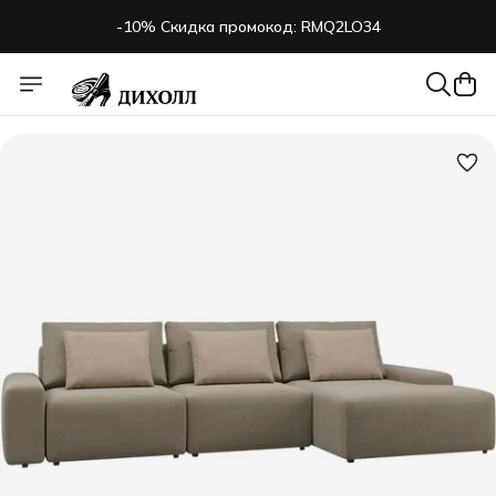
-10% Скидка промокод: RMQ2LO34