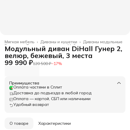
Мягкая мебель
›
Диваны и кушетки
›
Диваны модульные
Главная
›
Товары для дома
›
Мебель
›
Модульный диван DiHall Гунер 2,
велюр, бежевый, 3 места
99 990 ₽
120 500 ₽
−
17
%
Преимущества
Оплата частями в Сплит
Доставка до подъезда в любой город
Оплата — картой, СБП или наличными
Удобный возврат
О товаре
Характеристики