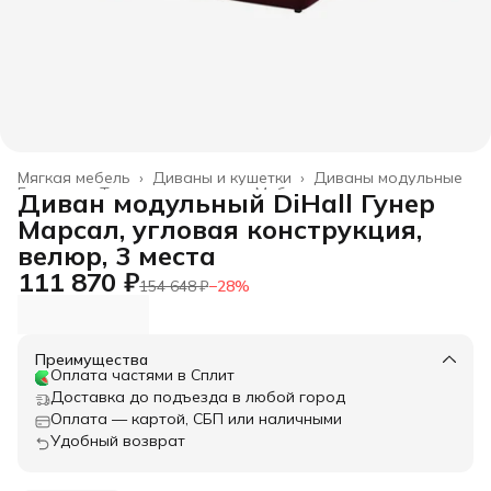
Мягкая мебель
›
Диваны и кушетки
›
Диваны модульные
Главная
›
Товары для дома
›
Мебель
›
Диван модульный DiHall Гунер
Марсал, угловая конструкция,
велюр, 3 места
111 870 ₽
154 648 ₽
−
28
%
Преимущества
Оплата частями в Сплит
Доставка до подъезда в любой город
Оплата — картой, СБП или наличными
Удобный возврат