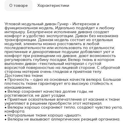
О товаре
Характеристики
Угловой модульный диван Гунер - Интересная и
функциональная модель, Идеально подойдет к любому
интерьеру. Безупречное исполнение дивана создает
комфорт и удобство эксплуатации. Диван без механизма
трансформации. Данная модель состоит из отдельных
модулей, элементы можно расставлять в любой
последовательности или использовать по отдельности;
приспинные и декоративные подушки добавляют уют и
комфорт при размещении на диване, дают возможность
регулировать глубину посадки; Велюр ткань в котором
выполнен диван –текстильный материал с густой
ворсистой поверхностью на лицевой стороне. С обратной
стороны материя очень гладкая и приятная телу.
Достоинства ткани:
• Прочность – одно из основных качеств велюра. Большая
плотность ткани гарантирует его высокую стойкость к
изнашиванию.
• Велюр сохраняет качества долгие годы, не
растягивается, не дает усадки.
• Приятные осязательные впечатления от касания к ткани
укрепляют в решении приобрести этот материал.
• Велюры хорошо сохраняют тепло, создают чувства уюта,
комфорта.
• Натуральные ткани хорошо «дышат».
• Велюры не вызывают аллергических реакций организма.