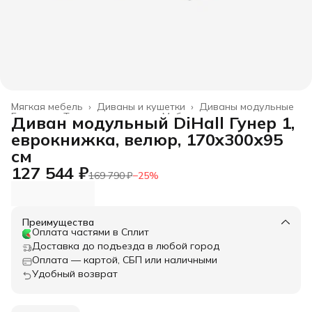
Мягкая мебель
›
Диваны и кушетки
›
Диваны модульные
Главная
›
Товары для дома
›
Мебель
›
Диван модульный DiHall Гунер 1,
еврокнижка, велюр, 170x300х95
см
127 544 ₽
169 790 ₽
−
25
%
Преимущества
Оплата частями в Сплит
Доставка до подъезда в любой город
Оплата — картой, СБП или наличными
Удобный возврат