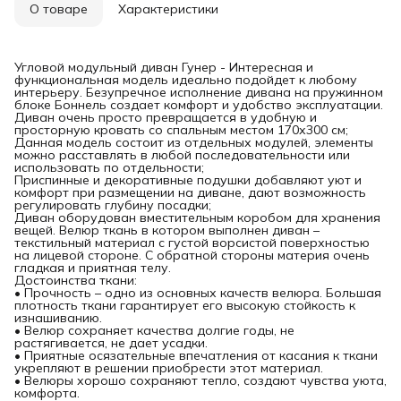
О товаре
Характеристики
Угловой модульный диван Гунер - Интересная и
функциональная модель идеально подойдет к любому
интерьеру. Безупречное исполнение дивана на пружинном
блоке Боннель создает комфорт и удобство эксплуатации.
Диван очень просто превращается в удобную и
просторную кровать со спальным местом 170х300 см;
Данная модель состоит из отдельных модулей, элементы
можно расставлять в любой последовательности или
использовать по отдельности;
Приспинные и декоративные подушки добавляют уют и
комфорт при размещении на диване, дают возможность
регулировать глубину посадки;
Диван оборудован вместительным коробом для хранения
вещей. Велюр ткань в котором выполнен диван –
текстильный материал с густой ворсистой поверхностью
на лицевой стороне. С обратной стороны материя очень
гладкая и приятная телу.
Достоинства ткани:
• Прочность – одно из основных качеств велюра. Большая
плотность ткани гарантирует его высокую стойкость к
изнашиванию.
• Велюр сохраняет качества долгие годы, не
растягивается, не дает усадки.
• Приятные осязательные впечатления от касания к ткани
укрепляют в решении приобрести этот материал.
• Велюры хорошо сохраняют тепло, создают чувства уюта,
комфорта.