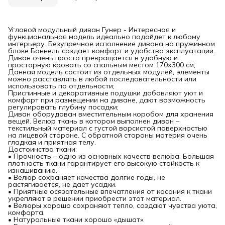
Угловой модульный диван Гунер - Интересная и
функциональная модель идеально подойдет к любому
интерьеру. Безупречное исполнение дивана на пружинном
блоке Боннель создает комфорт и удобство эксплуатации.
Диван очень просто превращается в удобную и
просторную кровать со спальным местом 170х300 см;
Данная модель состоит из отдельных модулей, элементы
можно расставлять в любой последовательности или
использовать по отдельности;
Приспинные и декоративные подушки добавляют уют и
комфорт при размещении на диване, дают возможность
регулировать глубину посадки;
Диван оборудован вместительным коробом для хранения
вещей. Велюр ткань в котором выполнен диван –
текстильный материал с густой ворсистой поверхностью
на лицевой стороне. С обратной стороны материя очень
гладкая и приятная телу.
Достоинства ткани:
• Прочность – одно из основных качеств велюра. Большая
плотность ткани гарантирует его высокую стойкость к
изнашиванию.
• Велюр сохраняет качества долгие годы, не
растягивается, не дает усадки.
• Приятные осязательные впечатления от касания к ткани
укрепляют в решении приобрести этот материал.
• Велюры хорошо сохраняют тепло, создают чувства уюта,
комфорта.
• Натуральные ткани хорошо «дышат».