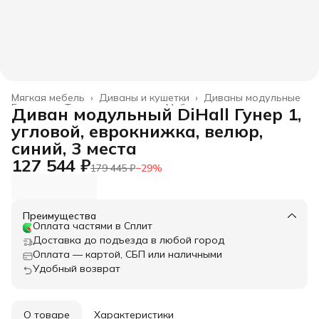
Мягкая мебель
›
Диваны и кушетки
›
Диваны модульные
Главная
›
Товары для дома
›
Мебель
›
Диван модульный DiHall Гунер 1,
угловой, еврокнижка, велюр,
синий, 3 места
127 544 ₽
179 445 ₽
−
29
%
Преимущества
Оплата частями в Сплит
Доставка до подъезда в любой город
Оплата — картой, СБП или наличными
Удобный возврат
О товаре
Характеристики