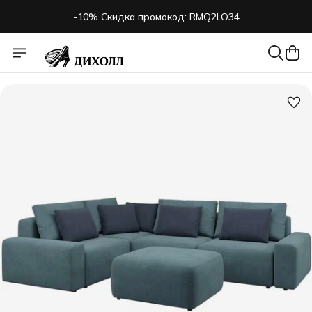
-10% Скидка промокод: RMQ2LO34