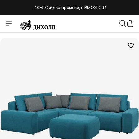
-10% Скидка промокод: RMQ2LO34