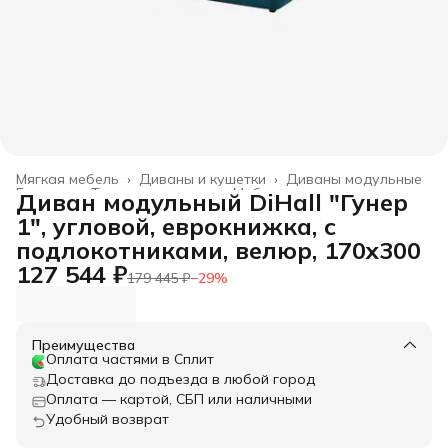
Мягкая мебель
›
Диваны и кушетки
›
Диваны модульные
Главная
›
Товары для дома
›
Мебель
›
Диван модульный DiHall "Гунер
1", угловой, еврокнижка, с
подлокотниками, велюр, 170x300
127 544 ₽
179 445 ₽
−
29
%
Преимущества
Оплата частями в Сплит
Доставка до подъезда в любой город
Оплата — картой, СБП или наличными
Удобный возврат