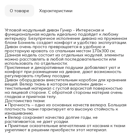
О товаре
Характеристики
Угловой модульный диван Гунер - Интересная и
функциональная модель идеально подойдет к любому
интерьеру. Безупречное исполнение дивана на пружинном
блоке Боннель создает комфорт и удобство эксплуатации.
Диван очень просто превращается в удобную и
просторную кровать со спальным местом 170х300 см;
Данная модель состоит из отдельных модулей, элементы
можно расставлять в любой последовательности или
использовать по отдельности;
Приспинные и декоративные подушки добавляют уют и
комфорт при размещении на диване, дают возможность
регулировать глубину посадки;
Диван оборудован вместительным коробом для хранения
вещей. Велюр ткань в котором выполнен диван –
текстильный материал с густой ворсистой поверхностью
на лицевой стороне. С обратной стороны материя очень
гладкая и приятная телу.
Достоинства ткани:
• Прочность – одно из основных качеств велюра. Большая
плотность ткани гарантирует его высокую стойкость к
изнашиванию.
• Велюр сохраняет качества долгие годы, не
растягивается, не дает усадки.
• Приятные осязательные впечатления от касания к ткани
укрепляют в решении приобрести этот материал.