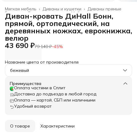
Мягкая мебель
›
Диваны и кушетки
›
Диваны прямые
Главная
›
Товары для дома
›
Мебель
›
Диван-кровать ДиHall Бонн,
прямой, ортопедический, на
деревянных ножках, еврокнижка,
велюр
43 690 ₽
79 140 ₽
−
45
%
Название цвета от производителя
бежевый
Преимущества
Оплата частями в Сплит
Доставка до подъезда в любой город
Оплата — картой, СБП или наличными
Удобный возврат
О товаре
Характеристики