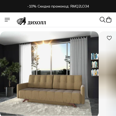
-10% Скидка промокод: RMQ2LO34