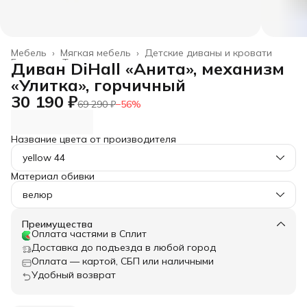
Мебель
›
Мягкая мебель
›
Детские диваны и кровати
Главная
›
Товары для дома
›
Диван DiHall «Анита», механизм
«Улитка», горчичный
30 190 ₽
69 290 ₽
−
56
%
Название цвета от производителя
yellow 44
Материал обивки
велюр
Преимущества
Оплата частями в Сплит
Доставка до подъезда в любой город
Оплата — картой, СБП или наличными
Удобный возврат