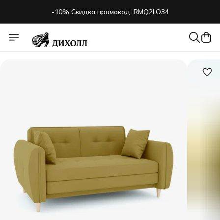
-10% Скидка промокод: RMQ2LO34