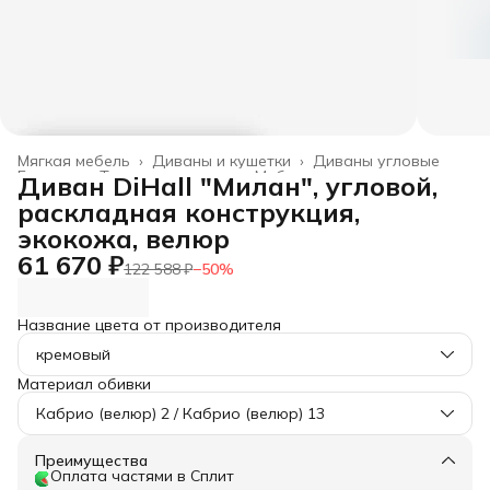
Мягкая мебель
›
Диваны и кушетки
›
Диваны угловые
Главная
›
Товары для дома
›
Мебель
›
Диван DiHall "Милан", угловой,
раскладная конструкция,
экокожа, велюр
61 670 ₽
122 588 ₽
−
50
%
Название цвета от производителя
кремовый
Материал обивки
Кабрио (велюр) 2 / Кабрио (велюр) 13
Преимущества
Оплата частями в Сплит