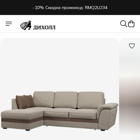
-10% Скидка промокод: RMQ2LO34