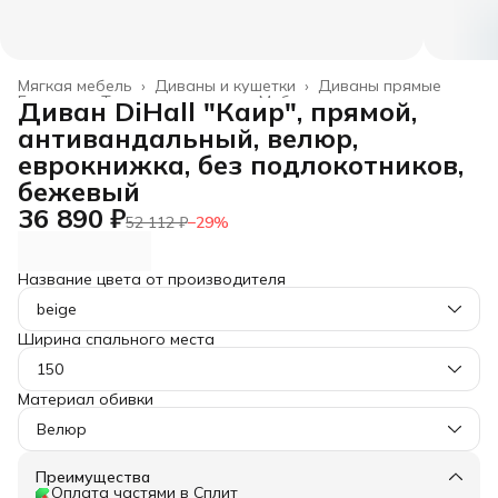
Мягкая мебель
›
Диваны и кушетки
›
Диваны прямые
Главная
›
Товары для дома
›
Мебель
›
Диван DiHall "Каир", прямой,
антивандальный, велюр,
еврокнижка, без подлокотников,
бежевый
36 890 ₽
52 112 ₽
−
29
%
Название цвета от производителя
beige
Ширина спального места
150
Материал обивки
Велюр
Преимущества
Оплата частями в Сплит