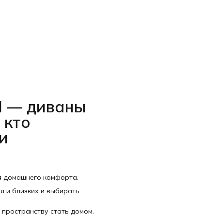
l — диваны
 кто
и
я домашнего комфорта.
я и близких и выбирать
 пространству стать домом.