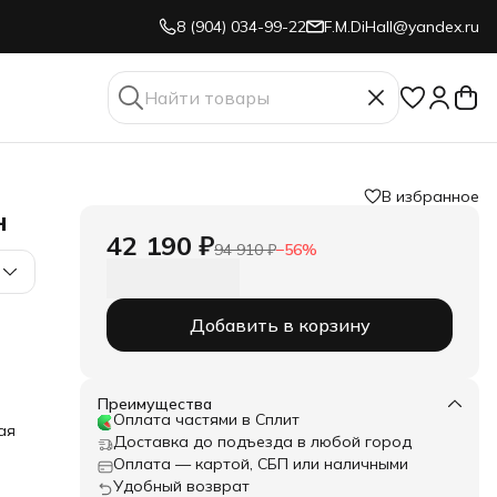
8 (904) 034-99-22
F.M.DiHall@yandex.ru
В избранное
н
42 190 ₽
94 910 ₽
−
56
%
Добавить в корзину
орый
Преимущества
Оплата частями в Сплит
ая
Доставка до подъезда в любой город
при
Оплата — картой, СБП или наличными
Удобный возврат
ащен