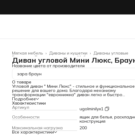
Мягкая мебель
›
Диваны и кушетки
›
Диваны угловые
Главная
›
Товары для дома
›
Мебель
›
Диван угловой Мини Люкс, Брау
Название цвета от производителя
зара браун
О товаре
Угловой диван " Мини Люкс" - стильное и функциональное
решение для вашего дома. Благодаря механизму
трансформации "еврокнижка" диван легко и быстро
превращается в просторное спальное место размером
Подробнее
120x191 см, обеспечивая комфортный и здоровый сон.
Характеристики
Обивка дивана выполнена из качественного велюра, кот
Артикул
ugolminilyx1
приятен на ощупь и прост в уходе.
Каркас дивана изготовлен из прочных материалов - ДВП,
Особенности
ящик для белья, раскладн
ЛДСП и фанеры, что обеспечивает его долговечность и
конструкция
надежность. Мягкие подлокотники добавляют комфорта 
Максимальная нагрузка
200
использовании дивана.
Все характеристики
Диван "Мини Люкс" имеет раскладную конструкцию и осн