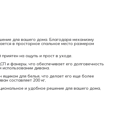
ящиком для белья, что делает его еще более функционал
и практичным. Максимальная нагрузка на диван составля
200 кг,
Выбирая угловой диван "Люкс", вы получаете стильное,
функциональное и удобное решение для вашего дома,
которое прослужит вам долгие годы.
ешение для вашего дома. Благодаря механизму
ается в просторное спальное место размером
приятен на ощупь и прост в уходе.
СП и фанеры, что обеспечивает его долговечность
и использовании дивана.
 ящиком для белья, что делает его еще более
ан составляет 200 кг,
кциональное и удобное решение для вашего дома,