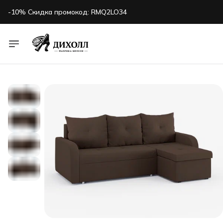
-10% Скидка промокод: RMQ2LO34