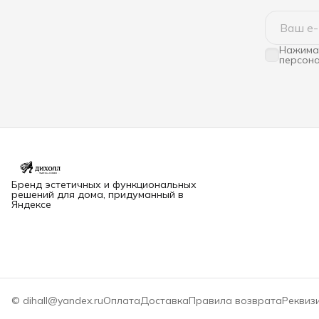
Нажимая
персона
Бренд эстетичных и функциональных
решений для дома, придуманный в
Яндексе
© dihall@yandex.ru
Оплата
Доставка
Правила возврата
Реквиз