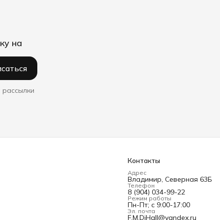
ку на
саться
 рассылки
Контакты
Адрес
Владимир, Северная 63Б
Телефон
8 (904) 034-99-22
Режим работы
Пн-Пт; с 9:00-17:00
Эл. почта
F.M.DiHall@yandex.ru