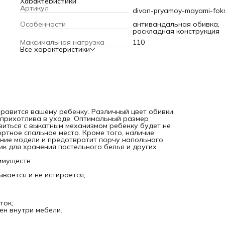
-140 см, будет очень удобно для сна, а справиться с вык
Характеристики
механизмом ребенку будет не сложно. Выкатной механиз
Артикул
divan-pryamoy-mayami-fok
легко превращает диван в комфортное спальное место. 
того, наличие колесиков в данном механизме обеспечит
Особенности
антивандальная обивка,
легкое раскладывание модели и предотвратит порчу
раскладная конструкция
напольного покрытия. Дополнительным плюсом станет
Максимальная нагрузка
110
вместительный ящик для хранения постельного белья и
Все характеристики
других объемных вещей.
Велюр в котором выполнен диван обладает множеством
преимуществ:
• не оставляет волокон на одежде;
• даже после нескольких лет эксплуатации не линяет, не
скатывается и не истирается;
• не позволяет влаге проникать внутрь мебели;
• очень быстро сохнет после влажной чистки;
• обеспечивает приятные тактильные ощущения для кожи;
нравится вашему ребенку. Различный цвет обивки
• не теряет своих свойств после многочисленных стирок и
е прихотлива в уходе. Оптимальный размер
чисток;
авиться с выкатным механизмом ребенку будет не
• ткань легко пропускает воздух и обеспечивает
ртное спальное место. Кроме того, наличие
воздухообмен внутри мебели.
ание модели и предотвратит порчу напольного
к для хранения постельного белья и других
имуществ:
ывается и не истирается;
ток;
ен внутри мебели.