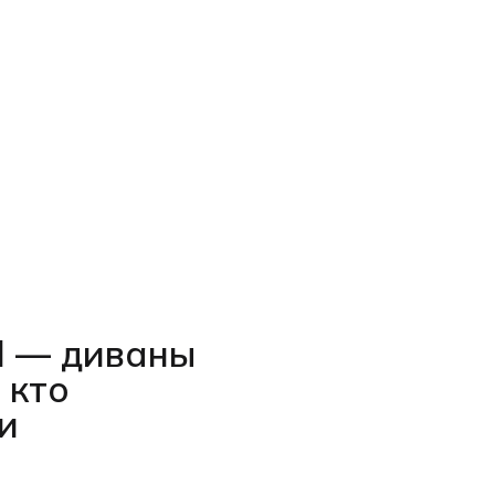
l — диваны
 кто
и