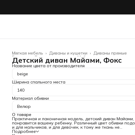
Мягкая мебель
›
Диваны и кушетки
›
Диваны прямые
Главная
›
Товары для дома
›
Мебель
›
Детский диван Майами, Фокс
Название цвета от производителя
beige
Ширина спального места
140
Материал обивки
Велюр
О товаре
Практичная и лаконичная модель, детский диван Майами,
понравится вашему ребенку. Различный цвет обивки под
и для мальчиков, и для девочек, к тому же ткань не
прихотлива в уходе. Оптимальный размер спального мес
Подробнее