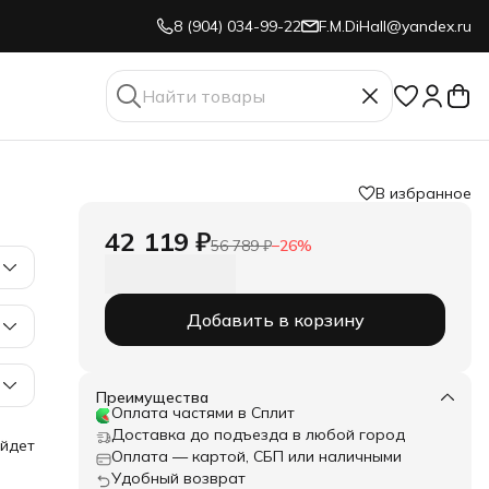
8 (904) 034-99-22
F.M.DiHall@yandex.ru
В избранное
42 119 ₽
56 789 ₽
−
26
%
Добавить в корзину
Преимущества
Оплата частями в Сплит
Доставка до подъезда в любой город
ойдет
Оплата — картой, СБП или наличными
та
Удобный возврат