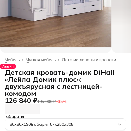
Мебель
›
Мягкая мебель
›
Детские диваны и кровати
Главная
›
Товары для дома
›
Акция
Детская кровать-домик DiHall
«Лейла Домик плюс»:
двухъярусная с лестницей-
комодом
126 840 ₽
195 000 ₽
−
35
%
Габариты
80х80х190(габарит 87х250х305)