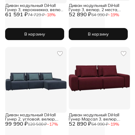
Диван модульный DiHall
Диван модульный DiHall
Гунер 3, еврокнижка, велюр,
Гунер 3, велюр, 2 места,
61 591 ₽
52 890 ₽
коричневый
бежевого цвета
74 729 ₽
−
18
%
64 990 ₽
−
19
%
В корзину
В корзину
Диван модульный DiHall
Диван модульный DiHall
Гунер 2, угловой, велюр,
Гунер Марсал 3, велюр,
99 990 ₽
52 890 ₽
синий, 3 места
съемный, 2 места
120 500 ₽
−
17
%
64 990 ₽
−
19
%