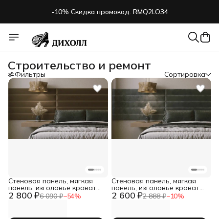
-10% Скидка промокод: RMQ2LO34
Строительство и ремонт
Фильтры
Сортировка
Стеновая панель, мягкая
Стеновая панель, мягкая
панель, изголовье кровати
панель, изголовье кровати
2 800 ₽
2 600 ₽
20*180 1 шт коричневый
20*180 1 шт темно-серый
6 090 ₽
−
54
%
2 888 ₽
−
10
%