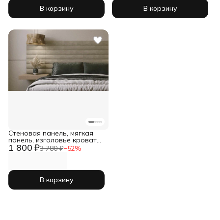
В корзину
В корзину
Стеновая панель, мягкая
панель, изголовье кровати
1 800 ₽
15*60 2 шт бежевый
3 780 ₽
−
52
%
В корзину